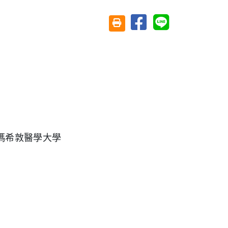
分享至臉書
分享至 Line
友善列印(另開視窗)
瑪希敦醫學大學