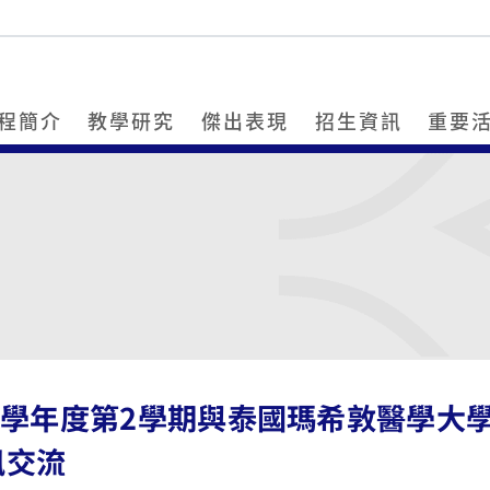
程簡介
教學研究
傑出表現
招生資訊
重要
9學年度第2學期與泰國瑪希敦醫學大學（Mah
訊交流