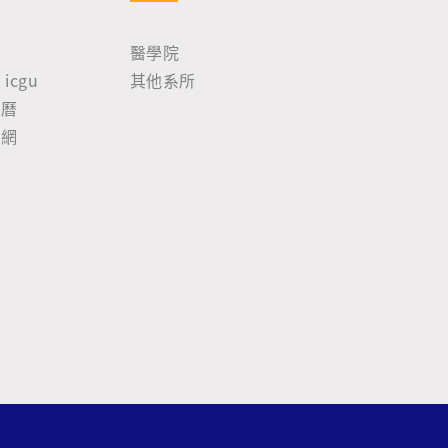
院
醫學院
icgu
其他系所
事曆
尋網