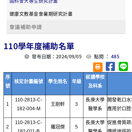
國科會大專生研究計畫
健康文教基金會暑期研究計畫
會議補助申請
110學年度補助名單
發布日期：2024/09/05
點閱 ：
485
分享至臉
分
友善列印(另開視
序
就讀學校
核定計畫編號
學生姓名
年級
號
及科系
110-2813-C-
長庚大學
開發乾口水
1
王尉軒
3
182-004-M
醫學系
應用於口腔
110-2813-C-
長庚大學
促進骨質疏
2
羅冠傑
5
182-011-B
醫學系
傳遞途徑的