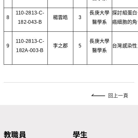
110-2813-C-
長庚大學
探討組蛋白
8
楊雲皓
3
182-043-B
醫學系
癌細胞的角
110-2813-C-
長庚大學
9
李之郡
5
台灣感染性
182A-003-B
醫學系
回上一頁
教職員
學生