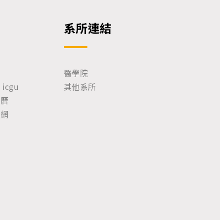
系所連結
院
醫學院
icgu
其他系所
事曆
尋網