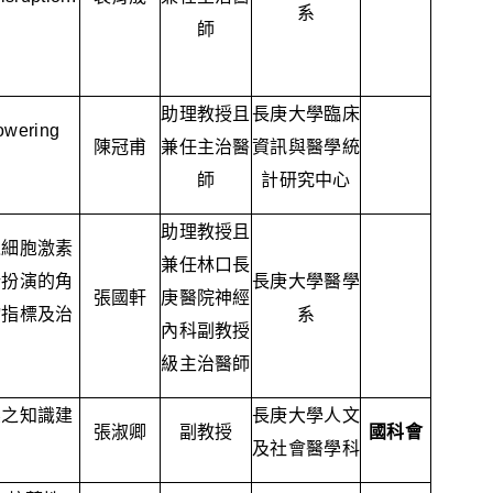
系
師
助理教授且
長庚大學臨床
Lowering
陳冠甫
兼任主治醫
資訊與醫學統
師
計研究中心
助理教授且
之細胞激素
兼任林口長
所扮演的角
長庚大學醫學
張國軒
庚醫院神經
物指標及治
系
內科副教授
級主治醫師
係之知識建
長庚大學人文
張淑卿
副教授
國科會
及社會醫學科