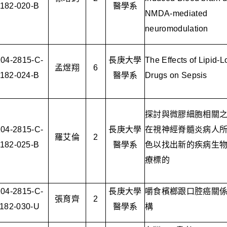
182-020-B
醫學系
NMDA-mediated
neuromodulation
104-2815-C-
長庚大學
The Effects of Lipid-
孟煜翔
6
182-024-B
醫學系
Drugs on Sepsis
探討與微膠細胞相關
104-2815-C-
長庚大學
在視神經脊髓炎病人
羅艾倫
2
182-025-B
醫學系
色以找出新的疾病生
療標的
104-2815-C-
長庚大學
嚼食檳榔跟口腔癌關
張育齊
2
182-030-U
醫學系
構