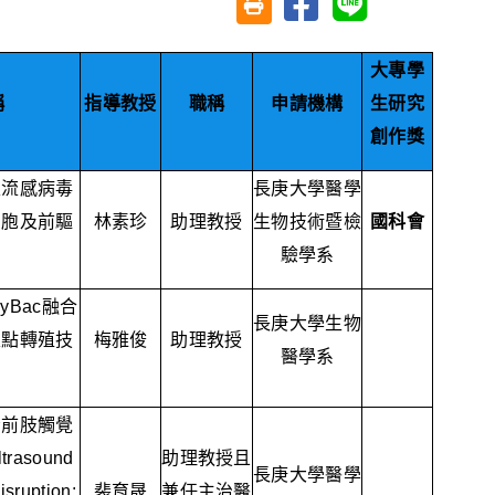
友善列印(另開視窗)
大專學
稱
指導教授
職稱
申請機構
生研究
創作獎
性流感病毒
長庚大學醫學
細胞及前驅
林素珍
助理教授
生物技術暨檢
國科會
驗學系
gyBac
融合
長庚大學生物
定點轉殖技
梅雅俊
助理教授
醫學系
腦前肢觸覺
ltrasound
助理教授且
長庚大學醫學
isruption:
裴育晟
兼任主治醫