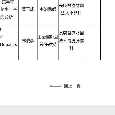
n
抗藥性
長庚醫療財團
帶菌率、基
黃玉成
主治醫師
法人小兒科
子的分析
r
長庚醫療財團
of
主治醫師且
林俊彥
法人胃腸肝膽
Hepatitis
兼任教授
科
回上一頁