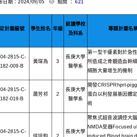
日期：2024/09/05
點閱 ：
621
就讀學校
定計畫編號
學生姓名
年級
專題計畫名
及科系
第一型干擾素對於急
104-2815-C-
長庚大學
黃琛為
3
所造成之骨髓造血幹
182-009-B
醫學系
細胞大量增生的機制
開發
CRISPRhprt-pig
104-2815-C-
長庚大學
蕭芳祁
2
蛋白以利發展基因體
182-019-B
醫學系
術
聚焦式超音波調控大
NMDA
受器
Focused u
104-2815-C-
長庚大學
徐培鈞
2
induced Blood brain d