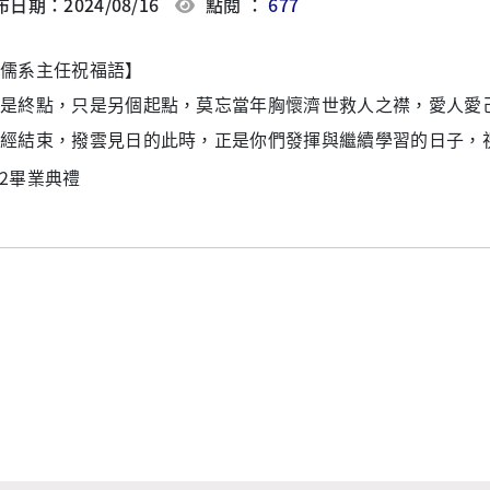
日期：2024/08/16
點閱 ：
677
儒系主任祝福語】
是終點，只是另個起點，莫忘當年胸懷濟世救人之襟，愛人愛
經結束，撥雲見日的此時，正是你們發揮與繼續學習的日子，