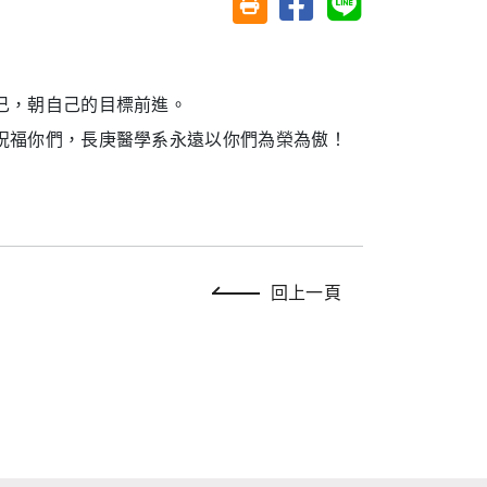
友善列印(另開視窗)
己，朝自己的目標前進。
祝福你們，長庚醫學系永遠以你們為榮為傲！
回上一頁