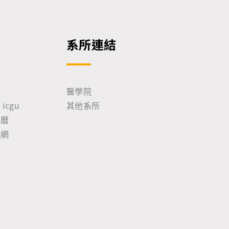
系所連結
院
醫學院
icgu
其他系所
事曆
尋網