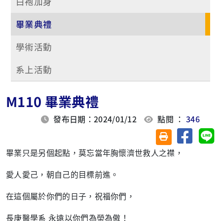
白袍加身
畢業典禮
學術活動
系上活動
M110 畢業典禮
發布日期：2024/01/12
點閱 ：
346
分享至臉
分
友善列印(另開視
畢業只是另個起點，莫忘當年胸懷濟世救人之襟，
愛人愛己，朝自己的目標前進。
在這個屬於你們的日子，祝福你們，
長庚醫學系 永遠以你們為榮為傲！