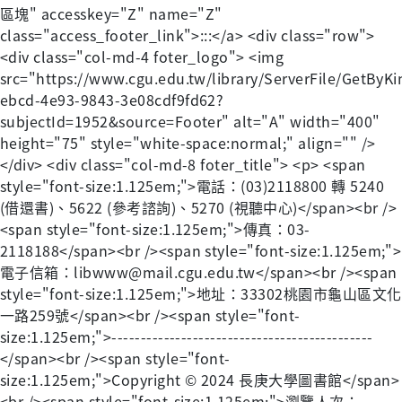
區塊" accesskey="Z" name="Z"
class="access_footer_link">:::</a> <div class="row">
<div class="col-md-4 foter_logo"> <img
src="https://www.cgu.edu.tw/library/ServerFile/GetByKi
ebcd-4e93-9843-3e08cdf9fd62?
subjectId=1952&source=Footer" alt="A" width="400"
height="75" style="white-space:normal;" align="" />
</div> <div class="col-md-8 foter_title"> <p> <span
style="font-size:1.125em;">電話：(03)2118800 轉 5240
(借還書)、5622 (參考諮詢)、5270 (視聽中心)</span><br />
<span style="font-size:1.125em;">傳真：03-
2118188</span><br /><span style="font-size:1.125em;">
電子信箱：libwww@mail.cgu.edu.tw</span><br /><span
style="font-size:1.125em;">地址：33302桃園市龜山區文化
一路259號</span><br /><span style="font-
size:1.125em;">---------------------------------------------
</span><br /><span style="font-
size:1.125em;">Copyright © 2024 長庚大學圖書館</span>
<br /><span style="font-size:1.125em;">瀏覽人次：