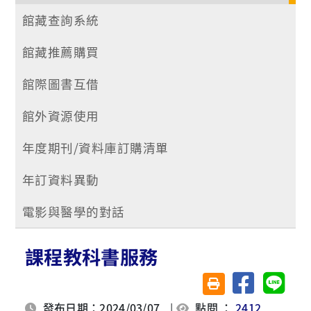
館藏查詢系統
館藏推薦購買
館際圖書互借
館外資源使用
年度期刊/資料庫訂購清單
年訂資料異動
電影與醫學的對話
課程教科書服務
分享至臉書
分享至 
友善列印(另開視窗)
發布日期：2024/03/07
|
點閱 ：
2412