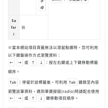
字
母
Sa
無
far
i
※當本網站項目頁籤無法以滑鼠點選時，您可利用
以下鍵盤操作方式瀏覽資料：
或
：按左右鍵或上下鍵移動標籤
←
→
↑
↓
順序。
：停留於該標籤後，可利用
鍵跳至內容
Tab
Tab
瀏覽該筆資料，遇到單選按鈕(radio)時請配合使用
或
鍵移動項目順序。
←
→
↑
↓