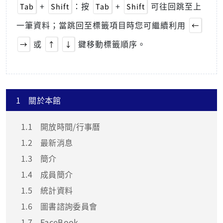
+
：按
+
可往回跳至上
Tab
Shift
Tab
Shift
一筆資料；當跳回至標籤項目時您可繼續利用
←
或
鍵移動標籤順序。
→
↑
↓
1
關於本館
1.1
開放時間/行事曆
1.2
最新消息
1.3
簡介
1.4
成員簡介
1.5
統計資料
1.6
圖書諮詢委員會
1.7
FaceBook