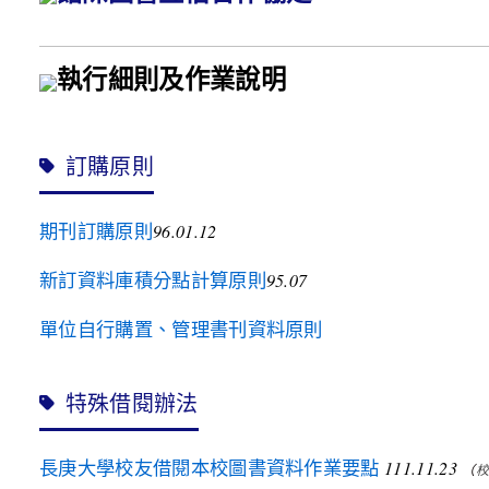
執行細則及作業說明
訂購原則
期刊訂購原則
96.01.12
新訂資料庫積分點計算原則
95.07
單位自行購置、管理書刊資料原則
特殊借閱辦法
長庚大學校友借閱本校圖書資料作業要點
111.11.23
（
校