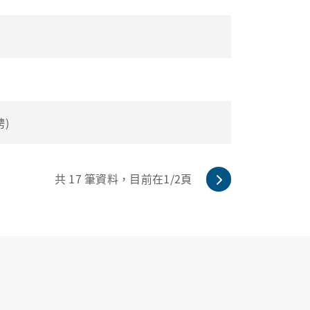
)
共
17
筆資料，目前在
1
/2頁