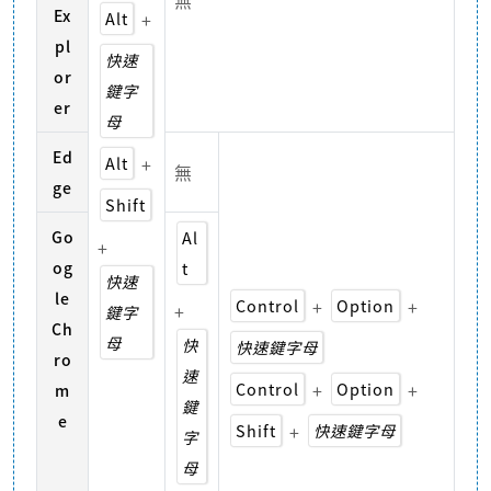
無
Ex
Alt
+
pl
快速
or
鍵字
er
母
Ed
Alt
+
無
ge
Shift
Go
Al
+
og
t
快速
le
Control
+
Option
+
+
鍵字
Ch
母
快
快速鍵字母
ro
速
Control
+
Option
+
m
鍵
e
Shift
+
快速鍵字母
字
母