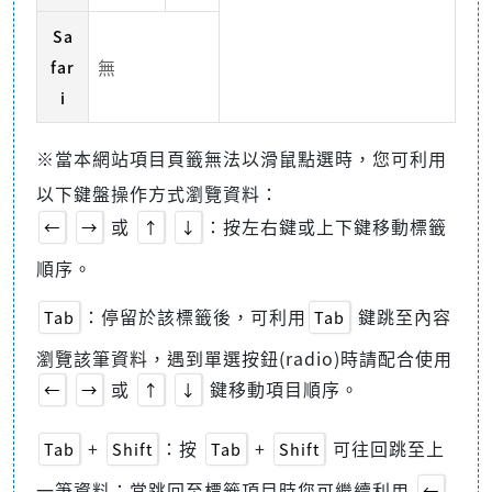
Sa
無
far
i
※當本網站項目頁籤無法以滑鼠點選時，您可利用
以下鍵盤操作方式瀏覽資料：
或
：按左右鍵或上下鍵移動標籤
←
→
↑
↓
順序。
：停留於該標籤後，可利用
鍵跳至內容
Tab
Tab
瀏覽該筆資料，遇到單選按鈕(radio)時請配合使用
或
鍵移動項目順序。
←
→
↑
↓
+
：按
+
可往回跳至上
Tab
Shift
Tab
Shift
一筆資料；當跳回至標籤項目時您可繼續利用
←