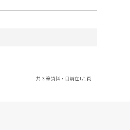
共
3
筆資料，目前在
1
/1頁