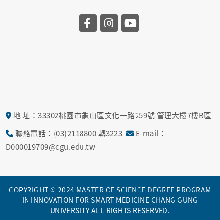
地 址：33302桃園市龜山區文化一路259號 管理大樓7樓B區
聯絡電話：(03)2118800 轉3223
E-mail：
D000019709@cgu.edu.tw
COPYRIGHT © 2024 MASTER OF SCIENCE DEGREE PROGRAM
IN INNOVATION FOR SMART MEDICINE CHANG GUNG
UNIVERSITY ALL RIGHTS RESERVED.