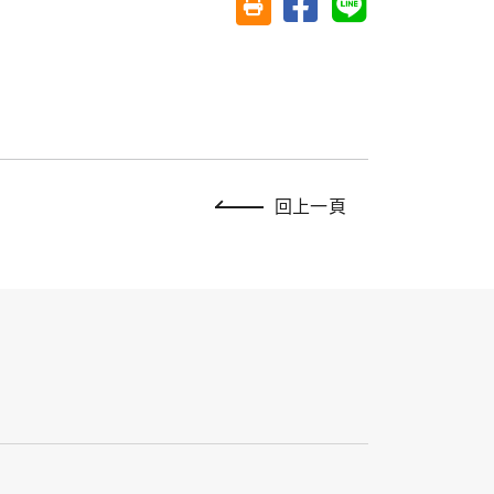
友善列印(另開視窗)
回上一頁