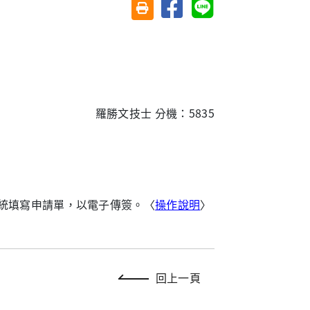
分享至臉書
分享至 Line
友善列印(另開視窗)
羅勝文技士 分機：5835
統填寫申請單，以電子傳簽。〈
操作說明
〉
回上一頁