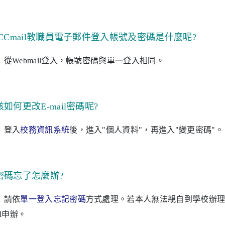
 CCmail
教職員電子郵件登入帳號及密碼是什麼呢
?
：從
Webmail
登入，帳號密碼與單一登入相同。
該如何更改
E-mail
密碼呢
?
：登入
校務資訊系統
後，進入
"
個人資料
"
，再進入
"
變更密碼
"
。
密碼忘了怎麼辦
?
：請依
單一登入忘記密碼
方式處理。若本人無法親自到學校辦
l
申辦。