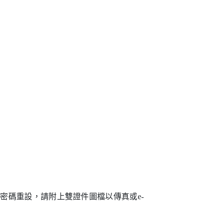
理密碼重設，請附上雙證件圖檔以傳真或
e-