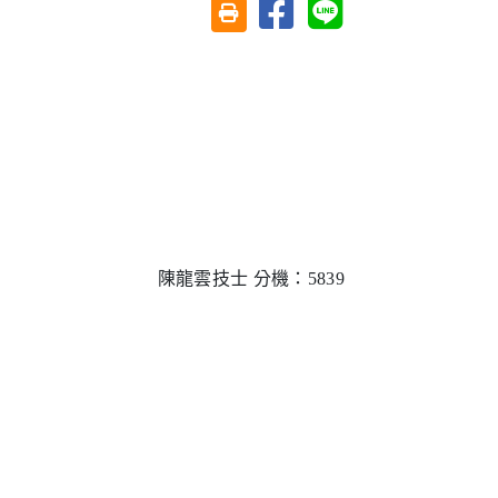
分享至臉書
分享至 Line
友善列印(另開視窗)
陳龍雲技士 分機：
5839