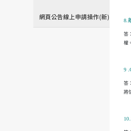
網頁公告線上申請操作(新)
8.
答
權
9 
答
將
10.