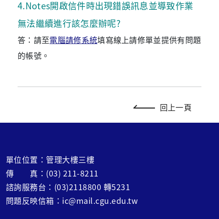
4
.
Notes開啟信件時出現錯誤訊息並導致作業
無法繼續進行該怎麼辦呢?
答：請至
電腦請修系統
填寫線上請修單並提供有問題
的帳號。
回上一頁
單位位置：管理大樓三樓
傳 真：(03) 211-8211
諮詢服務台：(03)2118800 轉5231
問題反映信箱：ic@mail.cgu.edu.tw