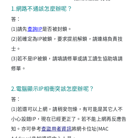
1
.
網路不通該怎麼辦呢？
答：
(1)請先
查詢IP
是否被封鎖。
(2)若確定為IP被鎖，要求提前解鎖，請連絡負責技
士。
(3)若不是IP被鎖，請填請修單或請工讀生協助填請
修單。
2
.
電腦顯示IP相衝突該怎麼辦呢？
答：
(1)若還可以上網，請稍安勿燥，有可能是其它人不
小心設錯IP，現在已經更正了。若不能上網再反應告
知。亦可參考
查盜用者資訊
將網卡位址(MAC