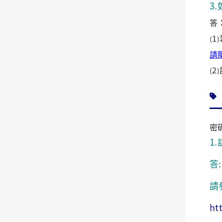
3
.
答
1
(
)
請購
2
(
)
密
1
答:
請
ht