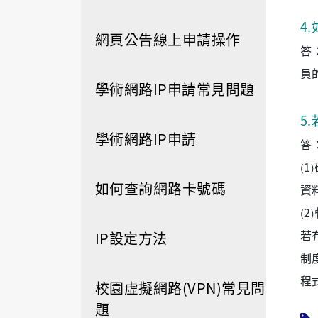
4
.
網頁公告線上申請操作
答
員
學術網路IP申請常見問題
5
.
學術網路IP申請
答
1
(
)
如何查詢網路卡號碼
資
2
(
)
若
IP設定方法
制
程
校園虛擬網路(VPN)常見問
題