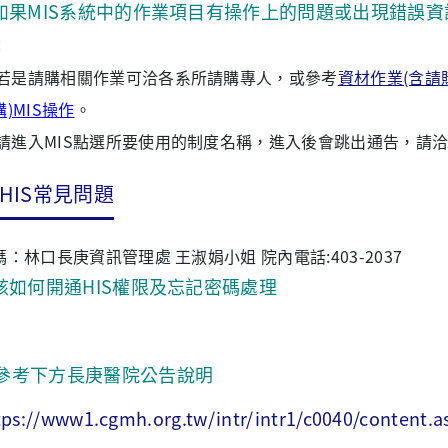
如果MIS系統中的作業項目有操作上的問題或出現錯誤資
：
若是請購相關作業可洽各系所請購專人，或參考
資材作業(含請
)MIS操作
。
請進入MIS點選所要使用的制度名稱，進入後會跳出通告，請
HIS常見問題
碼：林口長庚資訊管理處 王淑娟小姐 院內電話:403-2037
.該如何開通HIS權限及忘記密碼處理
參考下方長庚醫院公告說明
tps://www1.cgmh.org.tw/intr/intr1/c0040/content