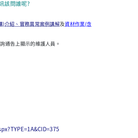
訊該問誰呢?
購)介紹、實務異常案例講解
及
資材作業(含
洽詢通告上顯示的維護人員。
.aspx?TYPE=1A&CID=375