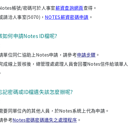
)Notes帳號/密碼可於人事室
薪資查詢網頁
查得。
或請洽人事室(5070)，
NOTES薪資密碼申請
。
該如何申請Notes ID檔呢?
：
請單位同仁協助上Notes申請，請參考
申請步驟
。
完成線上簽核後，總管理處處理人員會回覆Notes信件給填單人員
。
忘記密碼或ID檔遺失該怎麼辦呢?
：
需要同單位內的其他人員，於Notes系統上代為申請。
請參考
Notes密碼密碼遺失之處理程序
。