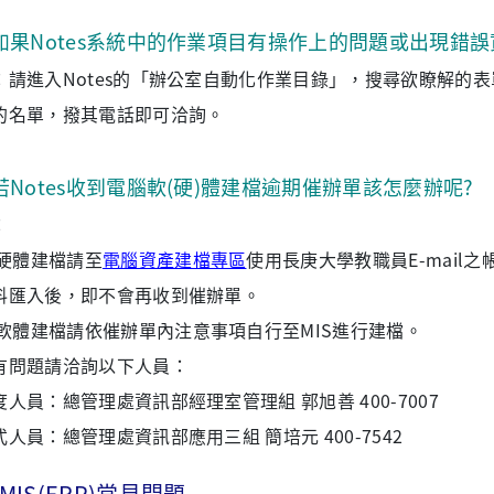
如果Notes系統中的作業項目有操作上的問題或出現錯誤
：請進入Notes的「辦公室自動化作業目錄」，搜尋欲瞭解的
的名單，撥其電話即可洽詢。
若Notes收到電腦軟(硬)體建檔逾期催辦單該怎麼辦呢?
：
硬體建檔請至
電腦資產建檔專區
使用長庚大學教職員E-mail
料匯入後，即不會再收到催辦單。
軟體建檔請依催辦單內注意事項自行至MIS進行建檔。
有問題請洽詢以下人員：
度人員：總管理處資訊部經理室管理組 郭旭善 400-7007
式人員：總管理處資訊部應用三組 簡培元 400-7542
MIS(ERP)常見問題