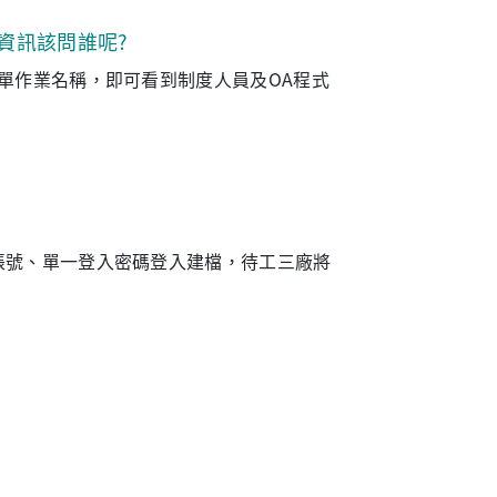
資訊該問誰呢?
表單作業名稱，即可看到制度人員及OA程式
之帳號、單一登入密碼登入建檔，待工三廠將