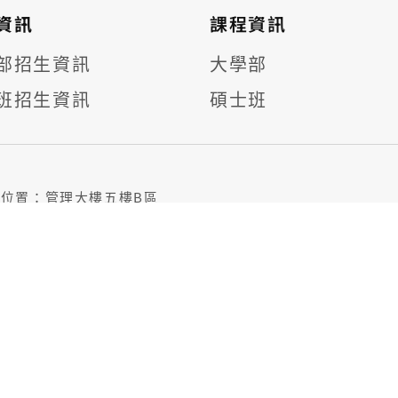
資訊
課程資訊
部招生資訊
大學部
班招生資訊
碩士班
位位置：管理大樓五樓B區
電話：(03)211-8800分機3228
聯絡人：曹秘書
信箱：tcj@mail.cgu.edu.tw
OF DIGITAL FINANCIAL TECHNOLOGY CHANG GUNG UNIVE