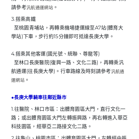
請參考
。
汎航通運網站
3.搭乘高鐵
至桃園青埔站，再轉乘機場捷運線至A7站(體育大
學站)下車，步行約15分鐘即可抵達長庚大學。
4.搭乘其他客運(國光號、統聯、尊龍等)
至林口長庚醫院(復興一路、文化二路)，再轉乘汎
航通運(往長庚大學)。行車路線及時刻請參考
汎航通
。
運網站
●長庚大學騎車往鄰近縣市
1.往醫院、林口市區：出體育園區大門，直行文化一
路；或出體育園區大門左轉振興路，再右轉進入華亞
科技園區，經華亞二路接文化二路。
2.往龜山、桃園市區：出體育園區大門，左轉經由振