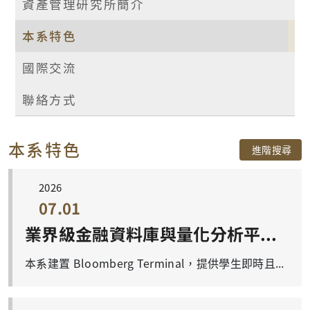
資產管理研究所簡介
本系特色
國際交流
聯絡方式
本系特色
進階搜尋
2026
07.01
業界級金融資料庫與量化分析平台:Bloomberg Terminal × BQuant
本系建置 Bloomberg Terminal，提供學生即時且完整的全球金融市場資料， 並結合 BQuant（Bloomberg Quant）量化分析平台，培養學生運用程式語言進行金融資料分析與策略開發之能力。 BQuant 平台整合 Python 與金融資料庫，讓學生能在雲端環境中進行資料處理、視覺化分析及投資策略回測， 實際體驗業界常用之量化研究工具，強化金融科技實務應用能力。 即時取得全球股票、債券、外匯等金融市場資料 支援 Python 程式進行資料分析（Pandas、NumPy） 量化投資策略開發與回測（Backtesting） 資料視覺化與互動式圖表分析 雲端 Notebook 環境，支援研究與團隊協作 量化策略績效比較 透過 BQuant 平台，學生可同時比較多種投資策略之績效指標， 包含 Sharpe Ratio、報酬率與最大回撤等，進行完整策略評估。 技術分析與交易策略實作 學生可運用技術指標（如布林通道 Bollinger Bands）， 建立均值回歸策略，並觀察交易訊號與累積報酬表現。 配對交易（Pairs Trading）分析 透過統計方法分析兩檔資產間的價格關係， 建立價差（Spread）與 Z-score 模型，進行量化套利策略設計。 指數套利策略回測結果 此圖展示台積電與大盤指數的相對價差分析， 透過 Z-Score 進行套利判斷，並呈現策略的累積報酬表現。 本系透過 Bloomberg Terminal 與 BQuant 平台之導入， 使學生在學期間即能接軌金融業界實務， 培養具備資料分析、程式設計與量化投資能力之跨領域人才。