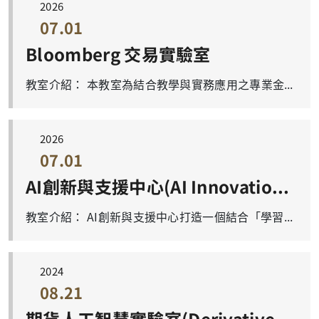
2026
07.01
Bloomberg 交易實驗室
教室介紹： 本教室為結合教學與實務應用之專業金融教學空間，導入國際頂尖金融資訊平台 Bloomberg Terminal，提供即時全球市場數據、財經新聞與專業分析工具，讓學生在課堂中即可接觸業界實務操作，提升金融分析與決策能力。 教室內採彈性分組學習設計，配置五張多邊形討論桌，適合小組討論與實作練習，促進互動式教學。後方設置四台大型顯示器，即時呈現市場資訊與分析報表，強化學習臨場感與資訊掌握度。 前方配備觸控式互動螢幕，搭配操作教學與即時示範，協助學生快速熟悉系統功能，提升學習效率。 本教室結合理論與實務，打造沉浸式金融學習環境，是培育數位金融與投資分析人才的重要教學場域。 內部照片： 細部照片 https://drive.google.com/drive/folders/1KDSMfzaN2S6ses_HZmGWpmN07majvRE7?usp=sharing 上課及使用預約情形如下： 數金系教室借用以課程為優先安排。各教室可容納人數如下： 教室名稱 座位數 Bloomberg交易實驗室 約30人 預約前，請先確認想借用的教室、日期時間是否無人使用，再來信預約。 預約方式：請E-mail至 D000020403@cgu.edu.tw 主旨：教室預約 內文請寫出借用地點、日期、起訖時間、主題(XXX課程、活動或與教授專題meeting)、借用人 範例：Bloomberg交易實驗室，2026/03/18 (三) 13:00~16:00，金融工作坊，呂OO 聯絡分機：2636
2026
07.01
AI創新與支援中心(AI Innovation and Support Center)
教室介紹： AI創新與支援中心打造一個結合「學習、交流與實作」的多功能教學空間，提供師生進行AI應用、專題討論與跨領域合作的理想環境。 教室內採開放式設計，配置多組木質討論桌與舒適座椅，可靈活進行分組討論、小組教學及工作坊活動，促進互動式學習與創意思考。空間同時設有大型顯示螢幕，方便進行簡報展示與即時教學，提升課堂效率。 此外，教室一側設有窗邊高腳座位區，搭配自然採光與柔和照明，營造舒適且具靈感的學習氛圍，適合學生自主學習、專題討論或短暫交流。整體空間並搭配綠植與簡約設計，提升環境品質與使用體驗。 內部照片： 上課及使用預約情形如下： 數金系教室借用以課程為優先安排。各教室可容納人數如下： 教室名稱 座位數 AI創新與支援中心 約35人 預約前，請先確認想借用的教室、日期時間是否無人使用，再來信預約。 預約方式：請E-mail至 D000020403@cgu.edu.tw 主旨：教室預約 內文請寫出借用地點、日期、起訖時間、主題(XXX課程、活動或與教授專題meeting)、借用人 範例：AI創新與支援中心，2026/03/18 (三) 13:00~16:00，金融工作坊，呂OO 聯絡分機：2636
2024
08.21
期貨人工智慧實驗室(Derivatives AI Lab)