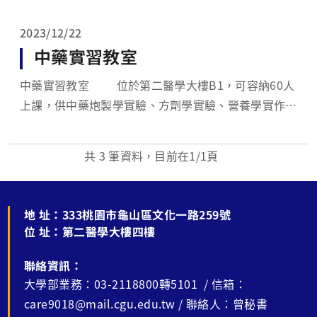
讓學生與訪客能近距離觀察藥材的形態與特徵。 數位
化學習教學：...
2023/12/22
中藥實習教室
中藥實習教室 位於第二醫學大樓B1，可容納60人
上課，供中藥炮製學實驗、方劑學實驗、營養學實作、
藥膳學實作等上課使用。 中藥專業教室 位於第
二醫學大樓B1，可容納70人上課的階梯教室，備有中
共
3
筆資料，目前在
1
/1頁
藥原藥材及飲片標本，供中藥學相關課程使用，平時亦
可供一般課程上課...
地 址：
333桃園市龜山區文化一路259號
位 址：
第二醫學大樓四樓
聯絡資訊：
大學部業務：03-2118800轉5101 / 信箱：
care9018@mail.cgu.edu.tw / 聯絡人：曾秘書