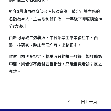
關於雙主修名額限制，
91年5月底
由教育部召開協調會議，敲定可雙主修的
名額為48人，主要限制條件為「
一年級平均成績達70
分(含)以上
」。
由於
可考取二張執照
，中醫系學生畢業後往中、西
醫，往研究、臨床發展均可，出路很多。
惟依目前法令規定，
執業時只能擇一登錄
，
如登錄為
中醫，則健保不給付西醫部分，只能自費看診
；反之
亦然。
回上一頁