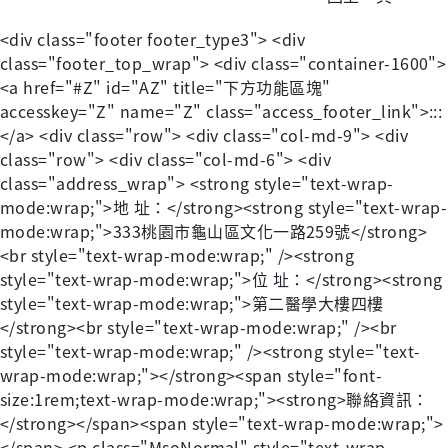
<div class="footer footer_type3"> <div
class="footer_top_wrap"> <div class="container-1600">
<a href="#Z" id="AZ" title="下方功能區塊"
accesskey="Z" name="Z" class="access_footer_link">:::
</a> <div class="row"> <div class="col-md-9"> <div
class="row"> <div class="col-md-6"> <div
class="address_wrap"> <strong style="text-wrap-
mode:wrap;">地 址：</strong><strong style="text-wrap-
mode:wrap;">333桃園市龜山區文化一路259號</strong>
<br style="text-wrap-mode:wrap;" /><strong
style="text-wrap-mode:wrap;">位 址：</strong><strong
style="text-wrap-mode:wrap;">第二醫學大樓四樓
</strong><br style="text-wrap-mode:wrap;" /><br
style="text-wrap-mode:wrap;" /><strong style="text-
wrap-mode:wrap;"></strong><span style="font-
size:1rem;text-wrap-mode:wrap;"><strong>聯絡資訊：
</strong></span><span style="text-wrap-mode:wrap;">
</span> <p class="MsoNormal" style="text-wrap-