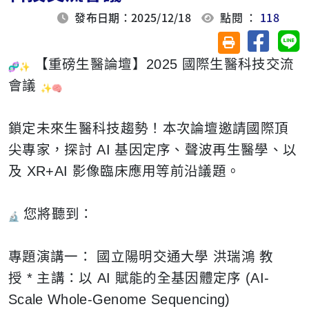
發布日期：2025/12/18
點閱 ：
118
分享至臉
分
友善列印(另開視
【重磅生醫論壇】
2025
國際生醫科技交流
會議
鎖定未來生醫科技趨勢！本次論壇邀請國際頂
尖專家，探討
AI
基因定序、聲波再生醫學、以
及
XR+AI
影像臨床應用等前沿議題。
您將聽到：
專題演講一： 國立陽明交通大學 洪瑞鴻 教
授
*
主講：以
AI
賦能的全基因體定序
(AI-
Scale Whole-Genome Sequencing)