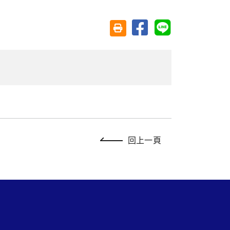
分享至臉書
分享至 Line
友善列印(另開視窗)
回上一頁