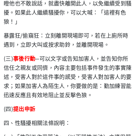
瞪他也不敢說話，就盡快離開此人，以免繼續受到騷
擾。如果此人繼續騷擾你，可以大喊：「這裡有色
狼！」
/
暴露狂
偷窺狂：立刻離開現場即可，若在上廁所時
遇到，立即大叫或按求助鈴，並離開現場。
(
)
三
事後行動
─可以文字或告知加害人，並告知你所
信任之親友或同儕，內容主要包括事件發生的事實陳
述，受害人對於這件事的感受，受害人對加害人的要
求；如果加害人為陌生人，你要做的是：勤加練習能
迅速反應且有效地阻止並反擊色狼。
(
)
四
提出申訴
四、性騷擾相關法條說明：