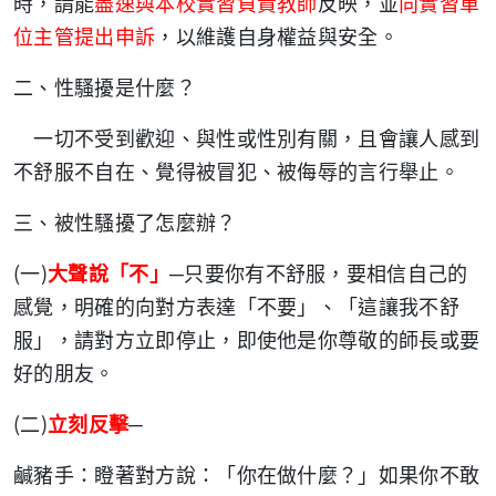
時，請能
盡速與本校實習負責教師
反映，並
向實習單
位主管提出申訴
，以維護自身權益與安全。
二、性騷擾是什麼？
一切不受到歡迎、與性或性別有關，且會讓人感到
不舒服不自在、覺得被冒犯、被侮辱的言行舉止。
三、被性騷擾了怎麼辦？
(
)
一
大聲說「不」
─只要你有不舒服，要相信自己的
感覺，明確的向對方表達「不要」、「這讓我不舒
服」，請對方立即停止，即使他是你尊敬的師長或要
好的朋友。
(
)
二
立刻反擊
─
鹹豬手：瞪著對方說：「你在做什麼？」如果你不敢