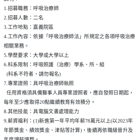
1.招募職務：呼吸治療師
2.招募人數：二名
3.工作地點：嘉義院區
4.工作內容：依據「呼吸治療師法」所規定之各項呼吸治療
相關業務。
5.學歷要求：大學或大學以上
6.科系限制：呼吸照護（治療）學系、所、組
(科系不符者，請勿報名)
7.專業證照：具呼吸治療師執照
任用資格須具備醫事人員專業證照者，應自發照日期起，
每年至少應取得20點繼續教育有效積分。
8.其他技能：具電腦文書處理能力
9.薪資福利：(1)新進第一年平均年薪78萬元以上(以2023年
年節獎金、績效獎金、津貼等計算)，後續再依職級晉升及
年度調薪調整。