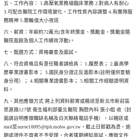
五、工作內容： 1.高壓氧業務級臨床業務 2.對病人有耐心
3.可配合醫院工作環境變化，工作性質內容調整 4.有團隊服
務精神 5.需輪值大小夜班
六、薪資：年薪約72萬元(含年終獎金、獎勵金，獎勵金隨
醫院盈餘及個人工作績效浮動)。
七、甄選方式：資格審查及面試。
八、符合資格且有意任職者請檢具： 1.履歷表； 2.最高學
歷畢業證書影本； 3.國民身分證正反面影本(註明僅供查驗
身分用）； 4.相關專業證書影本； 5.相關工作經驗證明資
料。
九、其他應徵方式 將上列資料郵寄或親送至新北市新莊區
思源路127號 衛生福利部臺北醫院 胸腔內科 張小姐 收（封
面請註明應徵職缺名稱及白天聯絡電話手機），以親送或
mail至nurse10095@tph.mohw.gov.tw，截止日郵戳為憑，逾
期或證件不齊者不予受理，合者擇期通知面試，應徵文件