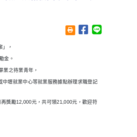
分享至臉書
分享至 Line
友善列印(另開視窗)
案」，
獎勵金。
畢業之待業青年，
或中壢就業中心等就業服務據點辦理求職登記
獎勵12,000元，共可領21,000元，歡迎符