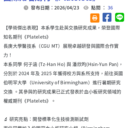
發布日期：2026/04/23
點閱 ：
36
分享至臉
分
友善列印(另開視
【學術傑出表現】本系學生赴英交換研究成果，榮登國際
知名期刊《Platelets》
長庚大學醫技系（CGU MT）展現卓越研發與國際合作實
力！
本系同學 何子涵 (Tz-Han Ho) 與 潘欣昀(Hsin-Yun Pan)，
分別於 2024 年及 2025 年獲得校方與系所支持，前往英國
伯明罕大學（University of Birmingham）進行暑期研究
交換 。其參與的研究成果已正式發表於血小板研究領域的
權威期刊《Platelets》。
🔬 研究亮點：開發標準化生技檢測新試劑