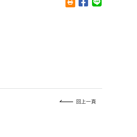
友善列印(另開視窗)
回上一頁