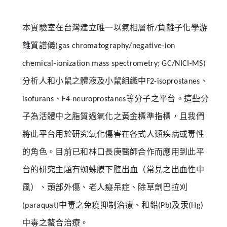
本實驗室在台灣建立唯一以氣相層析/負離子化學游
離質譜儀(gas chromatography/negative-ion
chemical-ionization mass spectrometry; GC/NICI-MS)
分析人和小鼠之體液及小鼠組織中F2-isoprostanes、
isofurans、F4-neuroprostanes等分子之平台。這些分
子為活體中之脂質過氧化之黃金標準指標，且我們
將此平台用於研究氧化傷害在各式人類疾病或毒性
的角色。目前已和林口長庚醫師合作而應用到此平
台的研究主題有蜘蛛膜下腔出血（常見之出血性中
風）、頭部外傷、老人癡呆症、除草劑巴拉刈
(paraquat)中毒之免疫抑制治療、和鉛(Pb)及汞(Hg)
中毒之螯合治療。