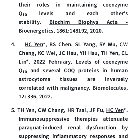
their roles in maintaining coenzyme
Q
levels and each other’s
10
stability.
Biochim Biophys Acta
-
Bioenergetics
, 1861:148192, 2020.
4.
HC Yen
*, BS Chen, SL Yang, SY Wu, CW
Chang, KC Wei, JC Hsu, YH Hsu, TH Yen, CL
Lin*. 2022 February. Levels of coenzyme
Q
and several COQ proteins in human
10
astrocytoma tissues are inversely
correlated with malignancy.
Biomolecules
,
12: 336, 2022.
5. TH Yen, CW Chang, HR Tsai, JF Fu,
HC Yen
*.
Immunosuppressive therapies attenuate
paraquat-induced renal dysfunction by
suppressing inflammatory responses and