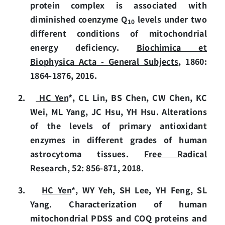
protein complex is associated with
diminished coenzyme Q
levels under two
10
different conditions of mitochondrial
energy deficiency.
Biochimica et
Biophysica Acta
-
General Subjects
, 1860:
1864-1876, 2016.
2.
HC Yen
*, CL Lin, BS Chen, CW Chen, KC
Wei, ML Yang, JC Hsu, YH Hsu. Alterations
of the levels of primary antioxidant
enzymes in different grades of human
astrocytoma tissues.
Free Radical
Research
, 52: 856-871, 2018.
3.
HC Yen
*, WY Yeh, SH Lee, YH Feng, SL
Yang. Characterization of human
mitochondrial PDSS and COQ proteins and