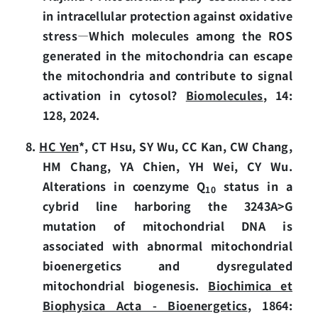
in intracellular protection against oxidative
stress—Which molecules among the ROS
generated in the mitochondria can escape
the mitochondria and contribute to signal
activation in cytosol?
Biomolecules
, 14:
128, 2024.
8.
HC Yen
*, CT Hsu, SY Wu, CC Kan, CW Chang,
HM Chang, YA Chien, YH Wei, CY Wu.
Alterations in coenzyme Q
status in a
10
cybrid line harboring the 3243A>G
mutation of mitochondrial DNA is
associated with abnormal mitochondrial
bioenergetics and dysregulated
mitochondrial biogenesis.
Biochimica et
Biophysica Acta - Bioenergetics
, 1864: