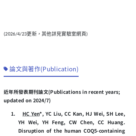
更新，其他詳見實驗室網頁
(2026/4/23
)
論文與著作(Publication)
近年所發表期刊論文
(Publications in recent years;
updated on 2024/7)
1.
HC Yen
*, YC Liu, CC Kan, HJ Wei, SH Lee,
YH Wei, YH Feng, CW Chen, CC Huang.
Disruption of the human COQ5-containing