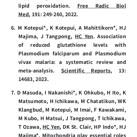
lipid peroxidation.
Free Radic Biol
Med
, 191: 249-260, 2022.
6. M Kotepui*, K Kotepui, A Mahittikorn*, HJ
Majima, J Tangpong,
HC Yen
. Association
of reduced glutathione levels with
Plasmodium falciparum and Plasmodium
vivax malaria: a systematic review and
meta‑analysis.
Scientific Reports
, 13:
14683, 2023.
7. D Masuda, I Nakanishi*, K Ohkubo, H Ito, K
Matsumoto, H Ichikawa, M Chatatikun, WK
Klangbud, M Kotepui, M Imai, F Kawakami,
M Kubo, H Matsui, J Tangpong, T Ichikawa,
T Ozawa,
HC Yen
, DK St. Clair, HP Indo*, HJ
Majima*. Mitochondria play essential roles