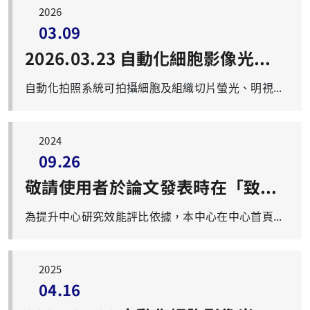
2026
03.09
2026.03.23 自動化細胞影像光學分析系統（LionHeart FX）教育訓練
自動化拍照系統可拍攝細胞及組織切片螢光、明視野、高對比明視野與彩色明視野等影像，進行縫圖、疊圖或去背景等圖像處理，最後獲得圖片與分析資料。 名 稱：自動化細胞影像光學分析系統（LionHeart FX）教育訓練 時 間：2026年03月23日（一）上午10：10-11：30 講 者：虞景筌小姐 進階生物科技公司 演講地點：第一醫學大樓 3樓 M305教室 示範地點：第一醫學大樓 9樓 高通量分析室(R:0906) 報名網址：https://forms.office.com/r/TCxBPrpemm（2026年03月18日截止） 連絡信箱：iris@mail.cgu.edu.tw 歡迎踴躍報名參加！
2024
09.26
敬請使用者於論文發表時在「致謝欄」載明使用本校貴重及共同儀器中心設備及資源。
為提升中心研究效能評比依據，本中心在中心首頁及收費扣款記錄表內，提醒各實驗室主持人使用本校貴重及共同儀器中心設備者，在發表論文時，於「致謝欄」載明使用本校貴重及共同儀器中心設備及資源。 本校貴重及共同儀器中心中英文名稱如下: 長庚大學貴重及共同儀器中心 Core Instrument Center, Chang Gung University, Tao-Yuan, Taiwan. 並請email給我們您所發表文章的PDF檔，以實際成果支持本中心各項儀器的更新與維護，感謝您們的配合。
2025
04.16