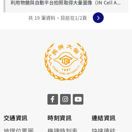
利用物鏡與自動平台拍照取得大量圖像（IN Cell Analyzer 1000）， 再經由圖像中螢光訊號的圈選，進而測定出數量、螢光強度、面積、長度等 的數值分析結果（IN Cell Investigator）。 使用原則： 1.與技術人員洽談上機條件並填寫預約時間表與使用申請表。 2.請至電子化預約系統登記預約， 於上班時間(週一至週五8:30-17:00）預約使用。 3.收費原則: 費 用 項 目 單價（長庚體系） 單價（國產聯盟會員） 單價（非長庚體系） IN Cell Analyzer 1000 委託上機100元/小時 委託上機375元/小時 委託上機500元/小時 Investigator 委託上機100元/小時 委託上機375元/小時 委託上機500元/小時 4.詳細使用規則，請參照高通量細胞影像分析儀使用作業要點。
共
19
筆資料，目前在
1
/2頁
交通資訊
時刻資訊
連結資訊
地理位置圖
機捷時刻表
快速連結