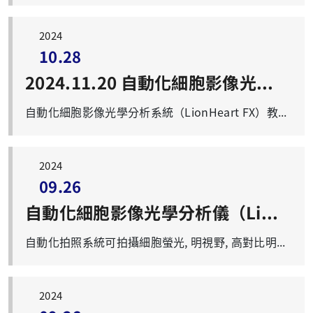
2024
10.28
2024.11.20 自動化細胞影像光學分析系統（LionHeart FX）教育訓練
自動化細胞影像光學分析系統（LionHeart FX）教育訓練 自動化拍照系統可拍攝細胞及組織切片螢光、明視野、高對比明視野與彩色明視野等影像，進行縫圖、疊圖或去背景等圖像處理，最後分析獲得圖片與定性或定量資料。 名 稱：自動化細胞影像光學分析系統（LionHeart FX）教育訓練 時 間：2024年11月20日（三）上午10：10-11：30 地 點：第一醫學大樓 3樓 M306教室 講 者：江宇蕙 小姐 Field Application Scientist (Agilent Technologies Taiwan) 實機示範：第一醫學大樓 9樓 高通量分析室(R:0906) 示範時間：同日下午分2梯次進行, 每梯次1小時 報名網址：https://forms.office.com/r/ERNwyi6u5s（2024年11月15日截止） 連絡Email：iris@mail.cgu.edu.tw 歡迎踴躍報名參加！
2024
09.26
自動化細胞影像光學分析儀（LionHeart FX）
自動化拍照系統可拍攝細胞螢光, 明視野, 高對比明視野與彩色明視野等影像, 進行縫圖, 疊圖, 去背景或線條銳利化等圖像處理, 最後分析獲得定性或定量資料。規格如下： 1. 光源：High power LED。 2. 聚焦方式：影像自動對焦。 3. 相機解析：16bit灰階Sony CMOS。 4. 物鏡：2.5X/0.12，4X/0.13，10X/0.3，20X/0.45，40X/0.6。 5. 濾鏡：DAPI 377/50X_447/60M，GFP 469/35X_525/39M，Texas Red 586/15X_647/57M，CY5 628/40X_685/40M。 6. 溫度控制：室溫至400C，environment control。 7. 自動位移平臺：可觀測6-384孔盤、載玻片、chamber slide、3.5 cm dish、6 cm dish。 8. 利用Gen5軟體進行影像處理與分析報告。 使用原則： 1.服務時段為週一至週五8:30-17:00。 2.請上技術服務平台預約系統預約使用。 3.參加貴儀中心之相關教育訓練，並通過操作考核，方可預約自行使用。 4.儀器使用費如表： 費 用 項 目 單價（長庚體系） 單價（國產聯盟會員） 單價（非長庚體系） LionHeart FX 自行上機 50元/小時 委託上機 750元/小時 委託上機 1000元/小時 委託上機 200元/小時 5.使用結束後，請確實填寫使用紀錄表。 6.詳細使用規則，參照[LionHeartFX使用作業要點]。請愛惜使用。
2024