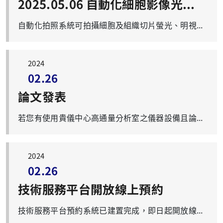
2025.05.06 自動化細胞影像光學分析系統（LionHeart FX）教育訓練
自動化拍照系統可拍攝細胞及組織切片螢光、明視野、高對比明視野與彩色明視野等影像，進行縫圖、疊圖或去背景等圖像處理，最後獲得圖片與分析資料。 名 稱：自動化細胞影像光學分析系統（LionHeart FX）教育訓練 時 間：2025年05月06日（二）上午10：10-11：30 地 點：第一醫學大樓 2樓 M201教室 講 者：江宇蕙 小姐 Field Application Scientist (Agilent Technologies Taiwan) 實機示範：第一醫學大樓 9樓 高通量分析室(R:0906) 示範時間：同日下午分2梯次進行, 每梯次1小時 報名網址：https://forms.office.com/r/brhQD9dsZH（2025年05月02日截止） 連絡信箱：iris@mail.cgu.edu.tw 歡迎踴躍報名參加！
2024
02.26
論文發表
若您有使用貴儀中心高通量分析室之儀器設備且論文已發表，請您將PDF 檔e-mail 給本室管理員 (iris@mail.cgu.edu.tw)以便於收集統計。無限感激!
2024
02.26
技術服務平台開放線上預約
技術服務平台預約系統已建置完成，即日起開放線上預約。 系統網址：https://insreservation.cgu.edu.tw/ 高通量分析室管理人員：謝翠芝小姐 高通量分析室聯絡電話：03-2118800#5191