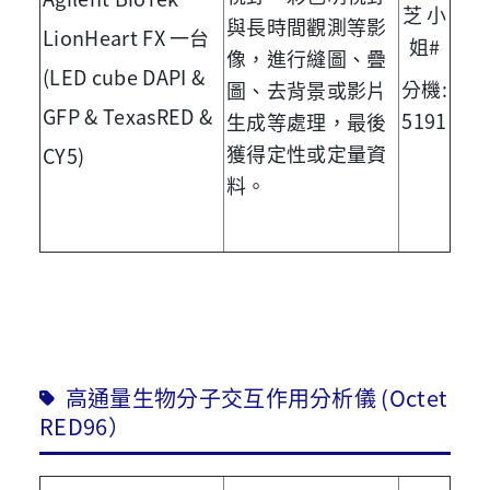
芝 小
與長時間觀測等影
LionHeart FX 一台
姐#
像，進行縫圖、疊
(LED cube DAPI &
分機:
圖、去背景或影片
GFP & TexasRED &
5191
生成等處理，最後
獲得定性或定量資
CY5)
料。
高通量生物分子交互作用分析儀 (Octet
RED96）