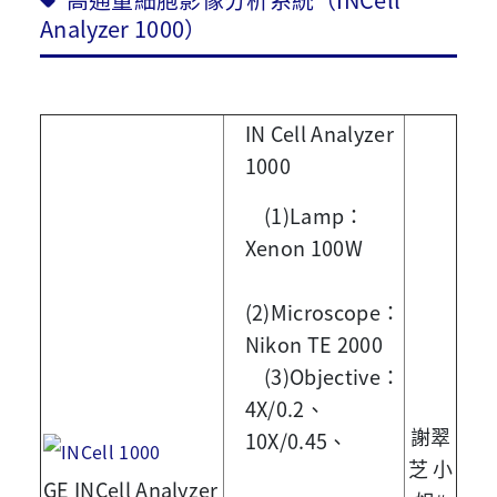
Analyzer 1000）
IN Cell Analyzer
1000
(1)Lamp：
Xenon 100W
(2)Microscope：
Nikon TE 2000
(3)Objective：
4X/0.2、
謝翠
10X/0.45、
芝 小
GE INCell Analyzer