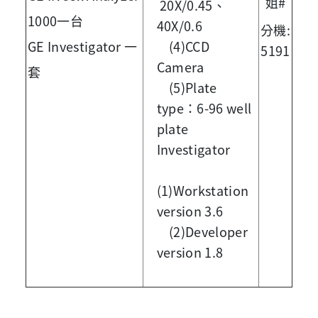
姐#
20X/0.45、
1000一台
40X/0.6
分機:
GE Investigator 一
(4)CCD
5191
Camera
套
(5)Plate
type：6-96 well
plate
Investigator
(1)Workstation
version 3.6
(2)Developer
version 1.8