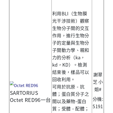
利用
BLI
（生物膜
光干涉技術）觀察
生物分子間的交互
作用，進行生物分
子的定量與生物分
子間動力學、親和
力的分析（
ka
，
kd
，
KD
）。檢測
結束後，樣品可以
謝翠
回收利用。
芝 小
-
可用於抗原
抗
姐#
SARTORIUS
體；蛋白質分子之
分機:
Octet RED96一台
-
間以及藥物
蛋白
5191
-
質；受體
配體；