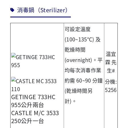
消毒鍋（Sterilizer）
可設定溫度
(100~135℃) 及
乾燥時間
温宜
(overnight)。
平
霖 先
均每次消毒作業
生#
約需 60~90 分鐘
分機:
5256
(乾燥時間另
GETINGE 733HC
計)
。
955公升兩台
CASTLE M/C 3533
250公升一台