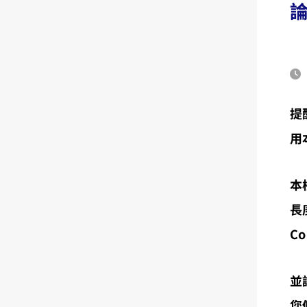
提
用
本
長
Co
並
您