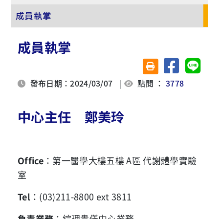
成員執掌
成員執掌
分享至臉書
分享至 
友善列印(另開視窗)
發布日期：2024/03/07
|
點閱 ：
3778
中心主任 鄭美玲
Office
：第一醫學大樓五樓 A區 代謝體學實驗
室
Tel
：(03)211-8800 ext 3811
負責業務
：綜理貴儀中心業務