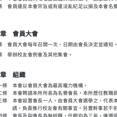
條 會員違反本會宗旨或有違法亂紀足以損及本會名
章 會員大會
條 會員大會每年召開一次，日期由會長決定並通知
條 舉辦校友會例會及其他集會。
章 組織
一條 本會以會員大會為最高權力機構。
二條 本會聘請本所所長為名譽會長，本所歷任教職
三條 本會設置會長一人，由會員大會選舉之，代表
請，負責推行校友會有關事宜。另置幹事若干
四條 會長及副會長為無給職，任期均為三年，連選