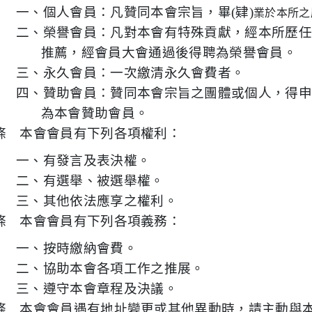
一、個人會員：
凡
贊同本會宗旨，
畢(
肄)
業於本所之
二、榮譽會員：凡對本會有特殊貢獻，經
本所歷
推薦，經會員大會通過後得聘為榮譽會員。
三、永久會員：一次繳清永久會費者。
四、贊助會員：贊同本會宗旨之團體或個人，得
為本會贊助會員。
條 本會會員有下列各項權利：
一、有發言及表決權。
二、有選舉、被選舉權。
三、其他依法應享之權利。
條 本會會員有下列各項義務：
一、按時繳納會費。
二、協助本會各項工作之推展。
三、遵守本會章程及決議。
條 本會會員遇有地址變更或其他異動時，請主動與