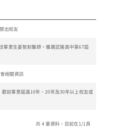
屆傑出校友
班畢業生姜智釗醫師，獲選武陵高中第67屆
誼會相關資訊
歡迎畢業屆滿10年、20年及30年以上校友或
共
4
筆資料，目前在
1
/1頁