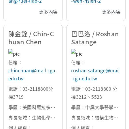
ang-ruei-liao-2
-wen-hsieh-2
更多內容
更多內容
陳金銓 / Chin-C
巴巴洛 / Roshan
huan Chen
Satange
信箱：
信箱：
chinchuan@mail.cgu.
roshan.satange@mail
edu.tw
.cgu.edu.tw
電話：03-2118800分
電話：03-2118800 分
機3719
機3212、5523
學歷：美國科羅拉多大
學歷：中興大學醫學生
學醫學分校生化暨分子
物科技博士
專長領域：生物化學、
專長領域：結構生物
遺傳博士
分子生物學、遺傳學、
學、生物化學、分子生
個人網頁：
個人網頁：