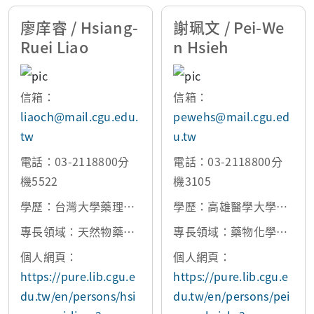
廖庠睿 / Hsiang-
謝珮文 / Pei-We
Ruei Liao
n Hsieh
信箱：
信箱：
liaoch@mail.cgu.edu.
pewehs@mail.cgu.ed
tw
u.tw
電話：03-2118800分
電話：03-2118800分
機5522
機3105
學歷：台灣大學藥理所
學歷：高雄醫學大學藥
博士
學所博士
專長領域：天然物藥理
專長領域：藥物化學、
藥效評估 、抗血栓與發
天然物化學、微生物天
個人網頁：
個人網頁：
炎藥理學
然物
https://pure.lib.cgu.e
https://pure.lib.cgu.e
du.tw/en/persons/hsi
du.tw/en/persons/pei