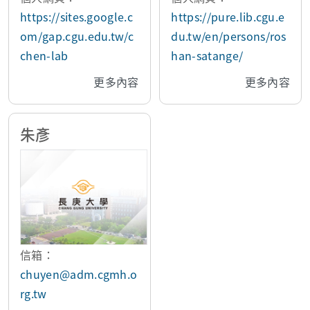
表觀遺傳學
物學、藥物開發
https://sites.google.c
https://pure.lib.cgu.e
om/gap.cgu.edu.tw/c
du.tw/en/persons/ros
chen-lab
han-satange/
更多內容
更多內容
朱彥
信箱：
chuyen@adm.cgmh.o
rg.tw