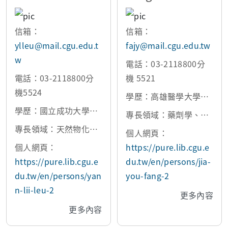
信箱：
信箱：
ylleu@mail.cgu.edu.t
fajy@mail.cgu.edu.tw
w
電話：03-2118800分
電話：03-2118800分
機 5521
機5524
學歷：高雄醫學大學藥
學歷：國立成功大學化
學所博士
專長領域：藥劑學、藥
學所博士
專長領域：天然物化
物標靶與傳輸、化妝品
個人網頁：
學、有機光譜學、有機
學、奈米醫學、天然物
個人網頁：
https://pure.lib.cgu.e
合成、儀器分析
藥理活性探究
https://pure.lib.cgu.e
du.tw/en/persons/jia-
du.tw/en/persons/yan
you-fang-2
n-lii-leu-2
更多內容
更多內容