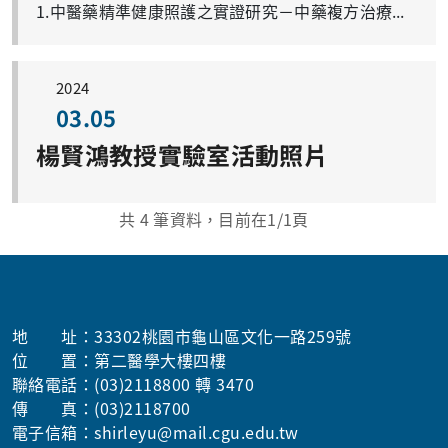
1.中醫藥精準健康照護之實證研究－中藥複方治療異位性皮膚炎之療效評估暨免疫調節機轉、代謝體學及藥物動力學探討 2.輔導中醫臨床技能測驗及師資培訓計畫 3.探討中藥新藥研發及臨床療效評估模式計畫-以過敏性鼻炎中藥新複方治療為例
2024
03.05
楊賢鴻教授實驗室活動照片
共
4
筆資料，目前在
1
/1頁
地 址：33302桃園市龜山區文化一路259號
位 置：第二醫學大樓四樓
聯絡電話：(03)2118800 轉 3470
傳 真：(03)2118700
電子信箱：shirleyu@mail.cgu.edu.tw