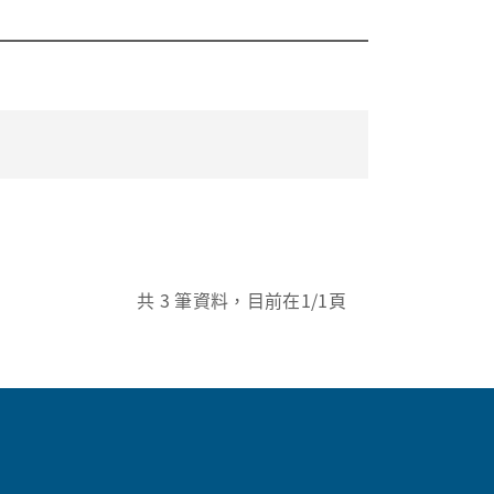
共
3
筆資料，目前在
1
/1頁