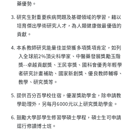
藥優勢。
3. 研究生對重要疾病問題及基礎領域的學習，藉以
培育傑出學術研究人才，為人類健康做最優值的
貢獻。
4. 本系教師研究能量佳並榮獲多項獎項肯定，如列
入全球前
2%
頂尖科學家、中醫藥發展獎勵玉階
獎
--
卓越貢獻獎、王民寧獎、國科會優秀年輕學
者研究計畫補助、國家新創獎、優良教師輔導、
教學、研究獎等。
5. 提供百分百學校住宿，優渥獎助學金，除申請教
學助理外，另每月
6000
元以上研究獎助學金。
6. 鼓勵大學部學生修習學碩士學程，碩士生可申請
逕行修讀博士班。