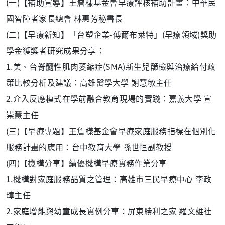
(一)【補助宣導】王詹樣基金會早療評核補助計畫：中華民
國智障者家長總會 林惠芳秘書長
(二)【早療新知】「台塑企業-傅爾布萊特」(早療領域)獎助
學金獲獎者研究成果分享：
1.美、台脊髓性肌肉萎縮症(SMA)新生兒篩檢與治療給付政
策比較分析及建議：高雄醫學大學 謝慧敏主任
2.介入反應模式在學前融合教育現場的實踐：嘉義大學 宣
崇慧主任
(三)【早療專題】王詹樣基金會早療家庭服務指標在個別化
服務計畫的應用：台中教育大學 孫世恒副教授
(四)【機構分享】績優機構早療實務作業分享
1.機構對家庭服務品質之管理：高雄市三民早療中心 李政
璋主任
2.家庭增能與幼童成長實例分享：屏東勝利之家 羅文雄社