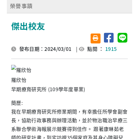
榮譽事蹟
傑出校友
分享至臉書
分享至 
友善列印(另開視窗)
發布日期：2024/03/01
|
點閱 ：
1915
羅欣怡
早期療育研究所 (109學年度畢業)
簡歷:
我在早期療育研究所修業期間，有幸擔任所學會副會
長，協助行政事務與辦理活動，並於物治職治早療三
系聯合學術海報展示競賽得到佳作。 跟著康琳茹老
師的研究計畫，到宅訪視35個家庭及其身心障礙兒