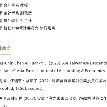
學 會計學系 教授
學
會計學系
副教授
學
會計學系
系主任
學
校務基金管理委員會
執行秘書
刊論文
ng-Chin Chen & Huan-Yi Li (2025). Are Taiwanese Descenda
oidance? Asia-Pacific Journal of Accounting & Economics.
明進、汪瑞芝、蔡鎮宇 (2024). 經濟實質法案對企業投資決
ccepted; TSSCI/Scopus)
桓伊 & 陳明進 (2023). 家族企業之未來環保支出揭露與其經濟後果，
SCI)