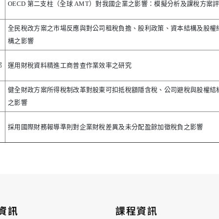
OECD 第二支柱（全球 AMT）對我國企業之影響：模擬分析及課稅方案
全民稅改方案之市場反應與對公司租稅負擔、股利政策、資本結構及股權
構之影響
部
運用財稅資料精進工商普查作業效率之研究
健全財政方案所得稅制改革對股東可扣抵稅額隱含稅、公司避稅與股權結
之影響
採用國際財務報導準則對企業財稅差異及未分配盈餘加徵稅負之影響
資訊
課程資訊