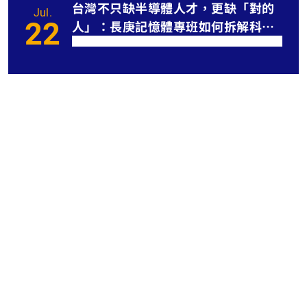
台灣不只缺半導體人才，更缺「對的
Jul.
22
人」：長庚記憶體專班如何拆解科技
業人才
長庚大學攜手南亞科等頂尖大廠，共同打造出
「亞洲唯一」的記憶體專業碩士班。
Jul.
南亞科出手！長庚大學打造
22
類公費「記憶體碩士專班」
記憶體學程在課程設計上徹底擺脫
搶台積電時代半導體人才
了傳統學術界純理論的刻板架構，
Jul.
以高科技產業第一線的真實核心需
長庚大學團隊獲IEEE IMS全
01
求為主。
球學生競賽亞軍 台灣科研實
長庚大學團隊獲IEEE
力再獲肯定
Jun.
IMS全球學生競賽亞
DANANG大學來訪
23
軍 台灣科研實力再獲
DANANG大學來訪
肯定