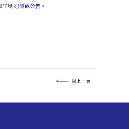
單
詳
見
研發處公告
。
回上一頁