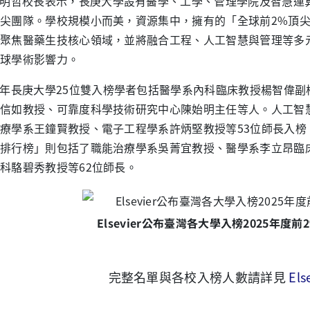
明哲校長表示，長庚大學設有醫學、工學、管理學院及智慧運
尖團隊。學校規模小而美，資源集中，擁有的「全球前2%頂
聚焦醫藥生技核心領域，並將融合工程、人工智慧與管理等多
球學術影響力。
年長庚大學25位雙入榜學者包括醫學系內科臨床教授楊智偉副
信如教授、可靠度科學技術研究中心陳始明主任等人。人工智
療學系王鐘賢教授、電子工程學系許炳堅教授等53位師長入榜「
排行榜」則包括了職能治療學系吳菁宜教授、醫學系李立昂臨
科駱碧秀教授等62位師長。
Elsevier公布臺灣各大學入榜2025年度
完整名單與各校入榜人數請詳見
El