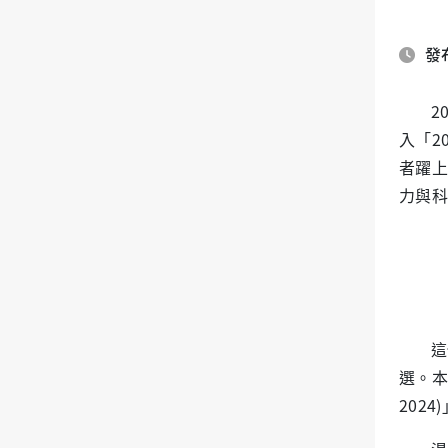
發布
2
入「2
者躍上
力與科
這
選。本
202