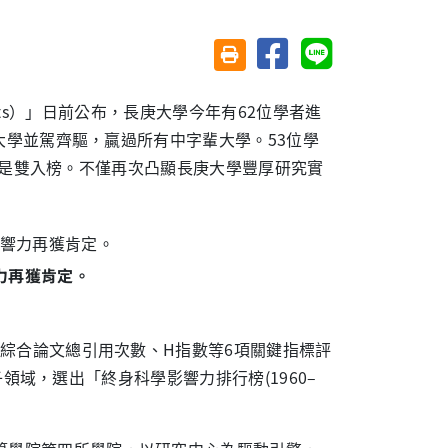
分享至臉書
分享至 Line
友善列印(另開視窗)
entists）」日前公布，長庚大學今年有62位學者進
大學並駕齊驅，贏過所有中字輩大學。53位學
學者是雙入榜。不僅再次凸顯長庚大學豐厚研究實
力再獲肯定。
據綜合論文總引用次數、H指數等6項關鍵指標評
子領域，選出「終身科學影響力排行榜(1960–