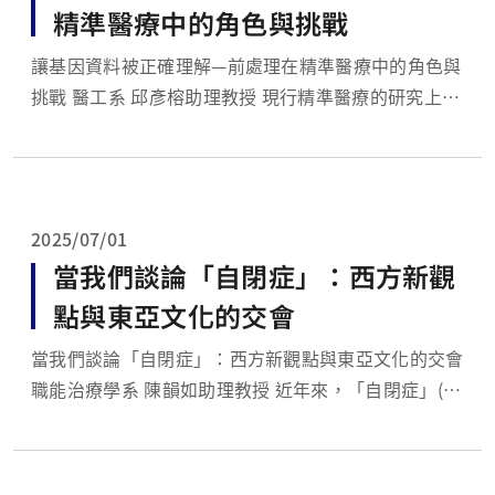
精準醫療中的角色與挑戰
讓基因資料被正確理解—前處理在精準醫療中的角色與
挑戰 醫工系 邱彥榕助理教授 現行精準醫療的研究上，
基因體資料分析是不可或缺的基礎。無論是癌症的分
型、免疫反應的預測，還是藥物反應的個人化的建議，
這些決策背後往往仰賴一筆筆DNA定序、RNA定序、
單細胞序列或空間轉錄體等定序定...
2025/07/01
當我們談論「自閉症」：西方新觀
點與東亞文化的交會
當我們談論「自閉症」：西方新觀點與東亞文化的交會
職能治療學系 陳韻如助理教授 近年來，「自閉症」(自
閉症類群障礙，autistic spectrum disorder）這個詞
的定義和用法正在改變。雖然自閉症是一種先天腦部功
能異常而引起的發展障礙，但是在歐美地區，隨著「神