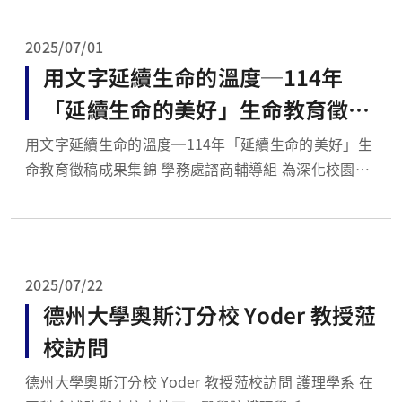
進到醫院臨床見習揭開序幕。 「CM」代表著中醫學系
的英文Chi...
2025/07/01
用文字延續生命的溫度─114年
「延續生命的美好」生命教育徵稿
成果集錦
用文字延續生命的溫度─114年「延續生命的美好」生
命教育徵稿成果集錦 學務處諮商輔導組 為深化校園生
命教育內涵，鼓勵學生在日常生活中思索生命的價值與
意義，學務處諮商輔導組循例於本學期辦理「延續生命
的美好」徵稿活動。活動於3月31日至4月30日進行徵
稿，收到許多同學充滿感觸與...
2025/07/22
德州大學奧斯汀分校 Yoder 教授蒞
校訪問
德州大學奧斯汀分校 Yoder 教授蒞校訪問 護理學系 在