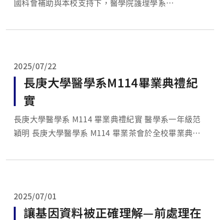
國科會補助與本校支持下，醫學院護理學系
於 2025 年 5 月 19 日至 24 日接待美國德州大學奧斯
汀分校護理學院（University of Texas at Austin,
School of Nursi...
2025/07/22
長庚大學醫學系M114畢業典禮紀
實
長庚大學醫學系 M114 畢業典禮紀實 醫學系一年級范
穎明 長庚大學醫學系 M114 畢業茶會於全校畢業典禮
結束後的下午舉行，典禮由楊智偉副校長的致詞揭開序
幕。楊副校長祝福勉勵畢業生：「今天以後，你們就是
一位真正的醫師了。」提醒每位即將步入臨床或學術領
域的畢業生，唯有熱...
2025/07/01
讓基因資料被正確理解—前處理在