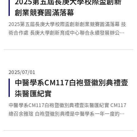
2025第五屆長庚大學校際盃創新
創業競賽圓滿落幕
2025第五屆長庚大學校際盃創新創業競賽圓滿落幕 技
術合作處 長庚大學創新育成中心聯合永續發展辦公室
共同與教育部精準健康產業跨領域人才培育計畫主辦
「2025第五屆長庚大學青年老闆築夢計畫校際盃創新
創業競賽」，決賽暨頒獎典禮於5月18日在長庚大學第
一醫學大樓2樓會議廳舉行。共...
2025/07/01
中醫學系CM117白袍暨徽別典禮壹
柒醫匯紀實
中醫學系CM117白袍暨徽別典禮壹柒醫匯紀實 CM117
總召余雅瑄 白袍暨徽別典禮是中醫學系一年一度的重
要盛會，典禮莊嚴極具意義，象徵著四年校園學習階段
的圓滿結束，更標誌著一項重要里程碑，即是為五年級