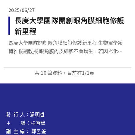
經...
2025/06/27
長庚大學團隊開創眼角膜細胞修護
新里程
長庚大學團隊開創眼角膜細胞修護新里程 生物醫學系
梅雅俊副教授 眼角膜內皮細胞不會增生，若因老化、
疾病等原因受損後，就會損害視力，影響生活品質，需
要透過角膜移植手術來重見光明。有鑑於眼角膜捐贈無
共
10
筆資料，目前在
1
/1頁
法趕上需要移植的數量，長庚大學生物醫學系梅雅俊副
教授透過編程誘導性多能幹細胞...
發 行 人：湯明哲
主 編：楊智偉
副 主 編： 鄭邑荃