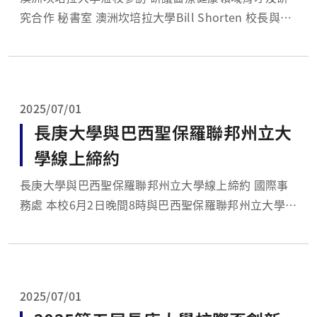
究合作 秘書室 澳洲坎培拉大學Bill Shorten 校長與
Michelle Lincoln 副校長6月16日下午蒞校參訪，由湯
明哲校長、李健峰國際長與醫學院吳菁宜副院長接待。
在教育部國際司安排下，本次雙方主要鎖定在健康...
2025/07/01
長庚大學與巴西聖保羅聯邦州立大
學線上締約
長庚大學與巴西聖保羅聯邦州立大學線上締約 國際事
務處 本校6月2日晚間8時與巴西聖保羅聯邦州立大學
(以下簡稱UNIFESP)簽署合作備忘錄，由湯明哲校長與
Raiane Patrícia Severino As-sumpção校長共同主持
線上簽署儀式。在兩校師長與外交部駐聖保...
2025/07/01