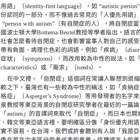
先用語」（
identity-first language
），如
“
autistic person
身份認同的一部分，而不像過去常見的「人優先用語」
如
“
person with autism
”（有自閉症的人），將自閉症
美國波士頓大學
Bottema-Beutel
教授等學者指出，語言
響社會怎麼看待自閉症，也會影響當事人對自己的感受
用帶有負面、病理化色彩的詞語，例如「疾病」（
diso
「症狀」（
symptoms
），而改用較為中性的說法，如
（
characteristics
）或「需求」（
needs
）。
在中文裡，「自閉症」這個詞在常讓人聯想到退
相較之下，臺灣也有一些較為中性的稱法，如「肯納症
伯格症」（
Asperger’s Syndrome
）等用發現者的名字來
孟泉教授等東亞背景的自閉症研究學者在最近的一篇論
用「
autism
」的音譯詞來取代「自閉症」，而日本也開
文、韓文等東亞語言裡，要明確區分像「身份優先用語
確實不容易。在台灣，我們或許會聽到有人說「我是亞
未像在英文中去區分兩者代表的意義，這種語言上的差