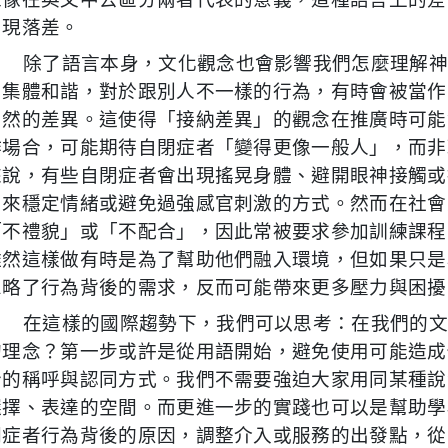
出現落差。
除了語言本身，文化觀念也會影響我們怎麼理解
和集體和諧，對於跟別人不一樣的行為，有時會被當作
自然的差異。這使得「接納差異」的觀念在推廣時可能
作場合，可能期待自閉症者「變得更像一般人」，而非
來說，有些自閉症者會出現搖晃身體、避開眼神接觸或
用來穩定情緒或避免過強感官刺激的方式。然而在社會
「不禮貌」或「不配合」，因此常被要求參加訓練課程
雖然這樣做有時是為了幫助他們融入環境，但如果只是
忽略了行為背後的需求，反而可能帶來更多壓力與困擾
在這樣的國際趨勢下，我們可以思考：在我們的
的理念？第一步或許是從用語開始，避免使用可能造成
份的稱呼與認同方式。我們不需要強迫大家用同某種說
選擇、表達的空間。而更進一步的實踐也可以是幫助學
閉症者行為背後的原因，調整介入或服務的出發點，從