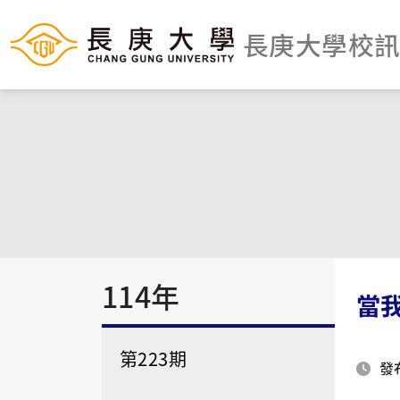
長庚大學校
114年
當
第223期
發布