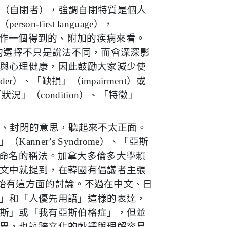
”（自閉者），強調自閉特質是個人
（
person-first language
），
當作一個得到的、附加的疾病來看。
的選擇不只是說法不同，而會深深影
與心理健康，因此鼓勵大家減少使
rder
）、「缺損」（
impairment
）或
「狀況」（
condition
）、「特徵」
縮、封閉的意思，聽起來不太正面。
」（
Kanner’s Syndrome
）、「亞斯
命名的稱法。加拿大多倫多大學賴
文中就提到，在韓國有倡議者主張
始有這方面的討論。不過在中文、日
」和「人優先用語」這樣的表達，
斯」或「我有亞斯伯格症」，但並
異，也讓跨文化的轉譯與理解容易