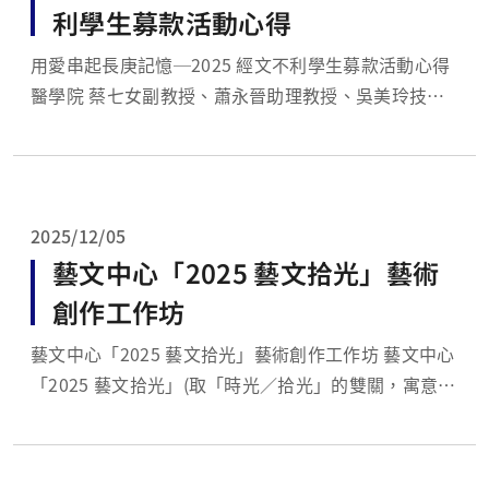
利學生募款活動心得
用愛串起長庚記憶─2025 經文不利學生募款活動心得
醫學院 蔡七女副教授、蕭永晉助理教授、吳美玲技
士、汪心媛組員 自 107 年起，教育部推動「經濟及文
化不利學生就學協助機制」，已讓超過二十萬人次受
惠。同時，各大專院校也透過「高教深耕扶助經文不利
生計畫」、獎助學金、技...
2025/12/05
藝文中心「2025 藝文拾光」藝術
創作工作坊
藝文中心「2025 藝文拾光」藝術創作工作坊 藝文中心
「2025 藝文拾光」(取「時光／拾光」的雙關，寓意透
過藝術拾起美好片刻)，本活動旨在透過藝術與手作工
作坊的形式，營造出充滿人文與美感氛圍的校園環境，
讓學生在動手創作的過程中，培養藝術涵養與審美力。