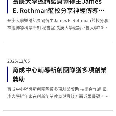
長庚大學邀請諾貝爾得主James
E. Rothman蒞校分享神經傳導科
學新知
長庚大學邀請諾貝爾得主James E. Rothman蒞校分享
神經傳導科學新知 秘書室 長庚大學邀請耶魯大學2013
年諾貝爾生理或醫學獎得主James E. Roth-man教授
與其夫人、同為耶魯大學教授的Joy Hirsch博士蒞校演
講，分享神經科學領域的最新研究成果與觀...
2025/12/05
育成中心輔導新創團隊獲多項創業
獎助
育成中心輔導新創團隊獲多項創業獎助 技術合作處 長
庚大學近年來在創新創業教育與實踐方面成果豐碩。技
術合作處創新育成中心輔導多組學生新創團隊於教育部
辦理之全國性創業競賽中脫穎而出，114年度「大專校