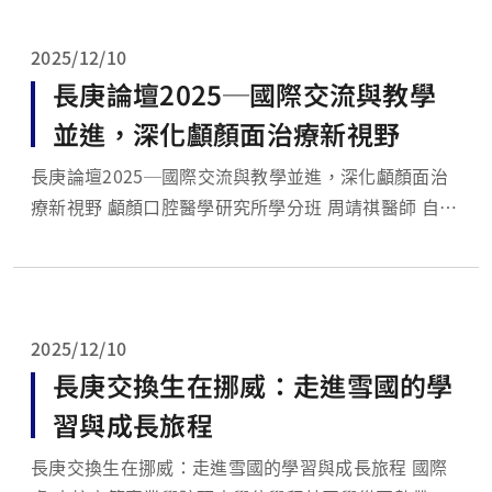
院創業實戰模擬學習平臺競賽」及「U-start創新創業
計畫」學生團隊共五組榮獲...
2025/12/10
長庚論壇2025─國際交流與教學
並進，深化顱顏面治療新視野
長庚論壇2025─國際交流與教學並進，深化顱顏面治
療新視野 顱顏口腔醫學研究所學分班 周靖祺醫師 自
2000 年創辦以來，長庚論壇已成為顱顏面整形與顱顏
齒顎矯正領域的重要交流平台。今年論壇由長庚醫院顱
顏中心與中華唇顎裂暨顱顏學會共同主辦，並獲得微笑
列車與羅慧夫顱顏基金...
2025/12/10
長庚交換生在挪威：走進雪國的學
習與成長旅程
長庚交換生在挪威：走進雪國的學習與成長旅程 國際