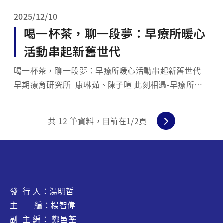
活動不僅著重於技...
2025/12/10
喝一杯茶，聊一段夢：早療所暖心
活動串起新舊世代
喝一杯茶，聊一段夢：早療所暖心活動串起新舊世代
早期療育研究所 康琳茹、陳子暄 此刻相遇-早療所迎
新茶會 為熱烈歡迎即將入學的新成員，早期療育研究
所於4月舉辦了迎新茶會。當天所學會準備了豐富的茶
共
12
筆資料，目前在
1
/2頁
點，所長、多位老師及學長姐們皆到場分享經驗並送上
祝福。活動首先介紹...
發 行 人：湯明哲
主 編：楊智偉
副 主 編： 鄭邑荃