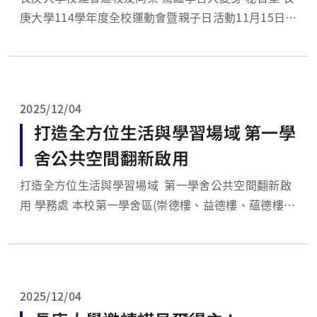
庚大學114學年度全校運動會暨親子日活動11月15日熱
鬧登場。今年除了有多項精彩賽事、校園路跑與深受期
待的「國際文化園遊會」外，校方特別將「25+校友重
聚活動」與午宴安排於甫啟用的第一學舍公共空間舉
行，吸引眾多校友攜家...
2025/12/04
打造全方位生活與學習場域 第一學
舍公共空間翻新啟用
打造全方位生活與學習場域 第一學舍公共空間翻新啟
用 學務處 本校第一學舍區(崇德樓、益德樓、蘊德樓)
公共空間歷經多年規劃與整建，於11月6日正式啟用，
秉持創辦人王永慶先生以「勤勞樸實」為校訓，及以
「全人教育」和「止於至善」的辦學理念為最高宗旨，
以「共學、共享、共創、共...
2025/12/04