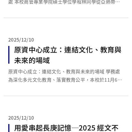
處 本校商管專業學院碩士學位學程林同學從亞熱帶的
台灣飛往北歐，在挪威科技大學(NTNU)進行半年的交
換學習。林同學初到異鄉，語言、文化與氣候的差異成
了每日挑戰；然而，正是這些新鮮的經驗，讓他在課堂
上學習更多元的思考方式，也在生...
2025/12/10
原資中心成立：連結文化、教育與
未來的場域
原資中心成立：連結文化、教育與未來的場域 學務處
為深化多元文化教育、落實教育公平，本校於11月6日
上午舉辦「原住民族學生資源中心揭牌典禮」，並同步
開展「原生彩虹──排灣族藝術家吳信和畫展」，以藝
術之姿，展現教育與文化交融的力量。 揭牌典禮假學
生活動中心二樓...
2025/12/10
用愛串起長庚記憶─2025 經文不